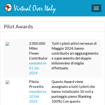
Togg
navig
Pilot Awards
2.000.000
Tutti i piloti attivi nel mese di
Miles
Maggio 2024, hanno
Flown
contribuito al raggiungimento
Contributor
e superamento del doppio
awarded on
milionesimo di miglia
01 Jun
effettuate.
2024
Pilota
Questo Award viene
Provetto
assegnato a tutti i piloti che
awarded on
hanno totalizzato 10 voli a
10 Feb
punteggio pieno (Ranking
2024
100%) Con questo